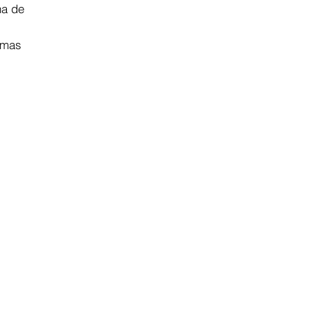
na de
emas