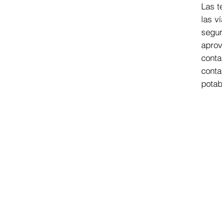
Las t
las v
segur
aprov
conta
conta
potab